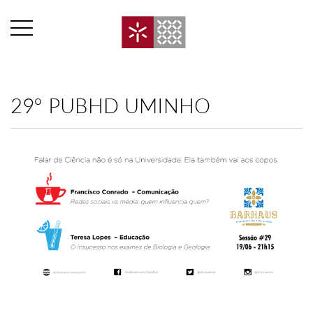
29º PUBHD UMINHO