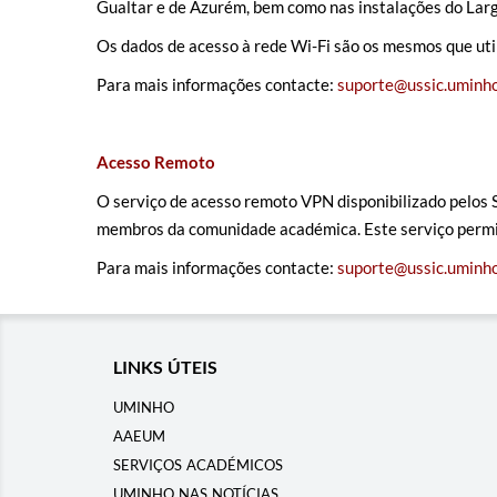
Gualtar e de Azurém, bem como nas instalações do Larg
Os dados de acesso à r
ede Wi-Fi são os mesmos que util
Para mais informações contacte
:
suporte@ussic.uminho
Acesso Remoto
O serviço de acesso remoto VPN disponibilizado pelos
membros da comunidade académica. Este serviço permite
Para mais informações contacte
:
suporte@ussic.uminho
LINKS ÚTEIS
UMINHO
AAEUM
SERVIÇOS ACADÉMICOS
UMINHO NAS NOTÍCIAS