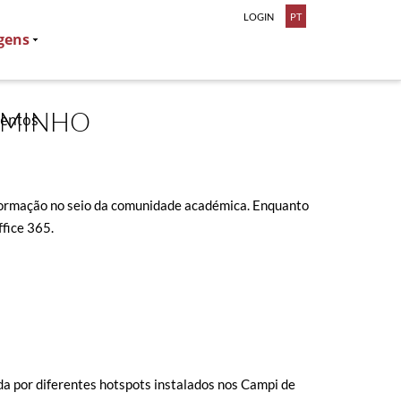
LOGIN
PT
gens
UMINHO
ventos
informação no seio da comunidade académica. Enquanto
fice 365.
a por difer​entes hotspots instalados nos Campi de