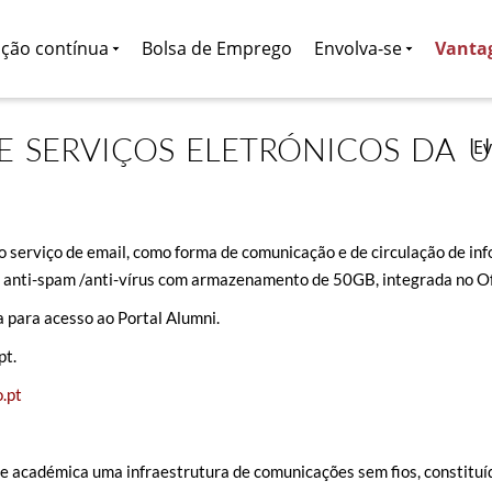
ção contínua
Bolsa de Emprego
Envolva-se
Vanta
 E SERVIÇOS ELETRÓNICOS DA 
E
 o serviço de email, como forma de comunicação e de circulação de 
o anti-spam /anti-vírus com armazenamento de 50GB, integrada no Of
a para acesso ao Portal Alumni.
pt.
.pt
e académica uma infraestrutura de comunicações sem fios, constituíd