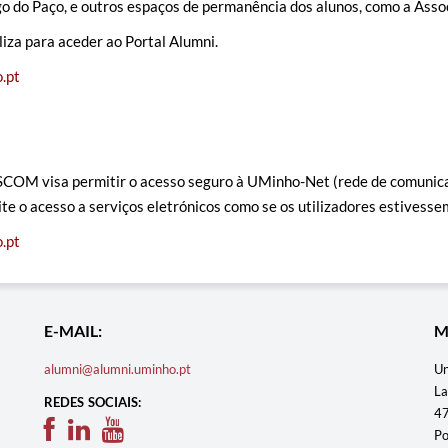
o do Paço, e outros espaços de permanência dos alunos, como a Asso
iza para aceder ao Portal Alumni.
.pt
 SCOM visa permitir o acesso seguro à UMinho-Net (rede de comunica
 o acesso a serviços eletrónicos como se os utilizadores estivesse
.pt
E-MAIL:
M
alumni@alumni.uminho.pt
Un
La
REDES SOCIAIS:
47
Po