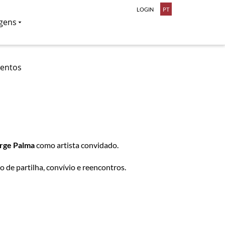
LOGIN
PT
gens
ventos
rge Palma
como artista convidado.
de partilha, convívio e reencontros.