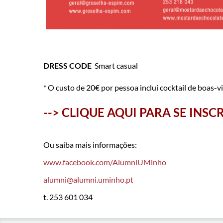
DRESS CODE
Smart casual
* O custo de 20€ por pessoa inclui cocktail de boas-v
​--> CLIQUE AQUI PARA SE INSCR
​Ou saiba mais informações:
www.facebook.com/AlumniUMinho
alumni@alumni.uminho.pt
t. 253 601 034​​​​​