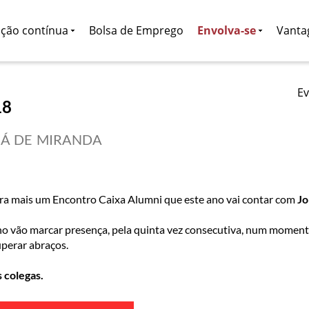
ção contínua
Bolsa de Emprego
Envolva-se
Vanta
E
18
Á DE MIRANDA​​
ara mais um Encontro Caixa Alumni que este ano vai contar com
Jo
 vão marcar presença, pela quinta vez consecutiva, num momento 
uperar abraços.
 colegas.