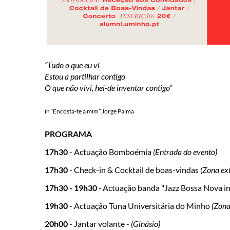
“Tudo o que eu vi
Estou a partilhar contigo
O que não vivi, hei-de inventar contigo”
in “Encosta-te a mim” Jorge Palma
PROGRAMA
17h30
- Actuação Bomboémia
(Entrada do evento)
17h30
- Check-in & Cocktail de boas-vindas
(Zona ext
17h30 - 19h30
-
Actuação banda "Jazz Bossa Nova in
19h30
- Actuação Tuna Universitária do Minho
(Zona
20h00
- Jantar volante​ -
(Ginásio)